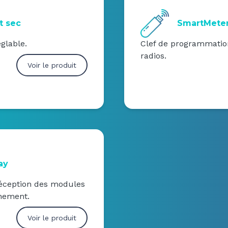
t sec
SmartMete
glable.
Clef de programmatio
radios.
Voir le produit
ay
réception des modules
nnement.
Voir le produit