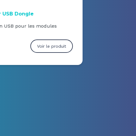
r USB Dongle
n USB pour les modules
Voir le produit