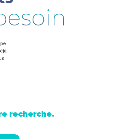
besoin
ype
éjà
us
tre recherche.