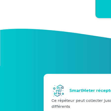
SmartMeter récept
Ce répéteur peut collecter ju
différents