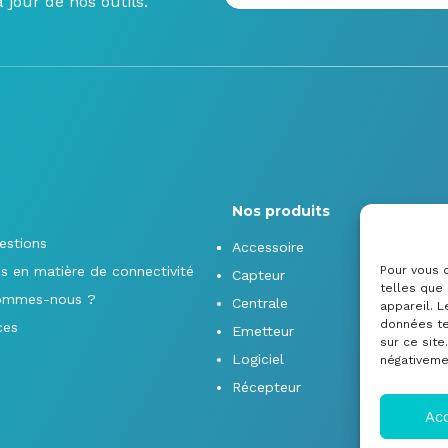
jour de nos outils.
Nos produits
estions
Accessoire
s en matière de connectivité
Pour vous o
Capteur
telles que
ommes-nous ?
Centrale
appareil. 
données te
ces
Emetteur
sur ce sit
Logiciel
négativemen
Récepteur
Ac