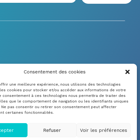
Notre écosystème applicatif
Consentement des cookies
CRDM System
ffrir une meilleure expérience, nous utilisons des technologies
CRDM Controller
 les cookies pour stocker et/ou accéder aux informations de votre
CRDM webView
Le consentement à ces technologies nous permettra de traiter des
lles que le comportement de navigation ou les identifiants uniques
e. Ne pas consentir ou retirer son consentement peut affecter
t certaines fonctionnalités.
cepter
Refuser
Voir les préférences