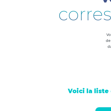
corre
Vo
de
d
Voici la list