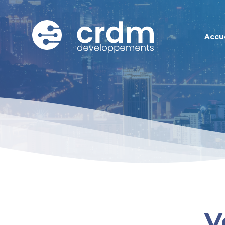
Accue
V